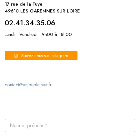
17 rue de la Fuye
49610 LES GARENNES SUR LOIRE
02.41.34.35.06
Lundi - Vendredi : 9h00 à 18h00
Suivez-nous sur Instagram
contact@anjoupleinair.fr
N
o
m
e