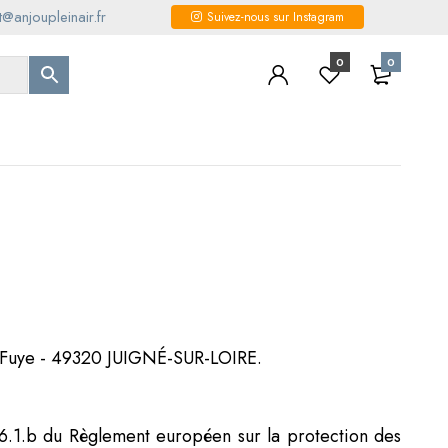
@anjoupleinair.fr
Suivez-nous sur Instagram
0
0
 la Fuye - 49320 JUIGNÉ-SUR-LOIRE.
le 6.1.b du Règlement européen sur la protection des