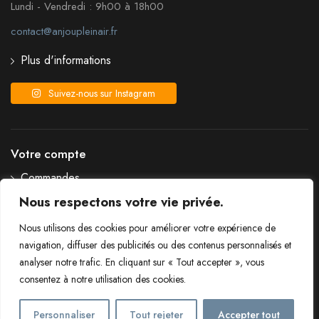
Lundi - Vendredi : 9h00 à 18h00
contact@anjoupleinair.fr
Plus d'informations
Suivez-nous sur Instagram
Votre compte
Commandes
Détails du compte
Nous respectons votre vie privée.
Liste de souhaits
Nous utilisons des cookies pour améliorer votre expérience de
Mot de passe perdu
navigation, diffuser des publicités ou des contenus personnalisés et
analyser notre trafic. En cliquant sur « Tout accepter », vous
consentez à notre utilisation des cookies.
Livraison et frais de port
Conditions générales de vente
Personnaliser
Tout rejeter
Accepter tout
Mentions légales
Politique de confidentialité