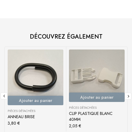
DÉCOUVREZ ÉGALEMENT
Ajouter au panier
Ajouter au panier
PIÈCES DÉTACHÉES
PIÈCES DÉTACHÉES
P
CLIP PLASTIQUE BLANC
ANNEAU BRISE
40MM
3,80
€
2,05
€