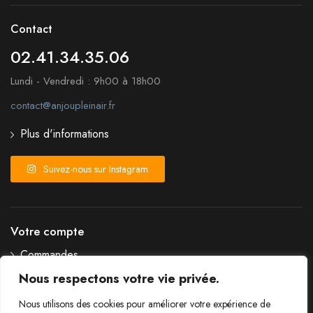
Contact
02.41.34.35.06
Lundi - Vendredi : 9h00 à 18h00
contact@anjoupleinair.fr
Plus d'informations
Suivez-nous sur Instagram
Votre compte
Commandes
Détails du compte
Nous respectons votre vie privée.
Liste de souhaits
Nous utilisons des cookies pour améliorer votre expérience de