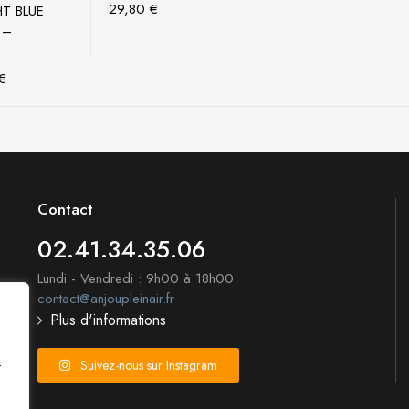
ptions
29,80
€
T BLUE
 –
€
Contact
02.41.34.35.06
Lundi - Vendredi : 9h00 à 18h00
contact@anjoupleinair.fr
Plus d'informations
Suivez-nous sur Instagram
t