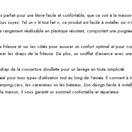
 parfait pour une literie facile et confortable, que ce soit à la mai
 soyez. Tel un « lit tout fait », ce produit est facile à installer sur n
e rangement réutilisable en plastique résistant, comportant une poignée 
 frileuse et sur les côtés pour assurer un confort optimal et pour 
er les draps de la frileuse. De plus, un soufflet d’aisance avec un
rap de la couverture douillette pour un lavage en toute simplicité.
al pour tous types d’utilisation tout au long de l’année. Il convient à t
camping-cars, les caravanes ou les bateaux. Son design facile à install
la maison, il vous garantit un sommeil confortable et réparateur.