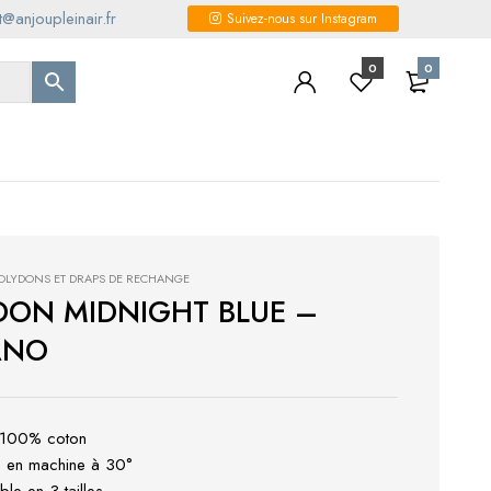
@anjoupleinair.fr
Suivez-nous sur Instagram
0
0
OLYDONS ET DRAPS DE RECHANGE
DON MIDNIGHT BLUE –
ANO
: 100% coton
e en machine à 30°