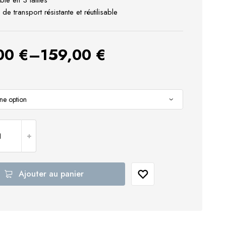
ble en 3 tailles
de transport résistante et réutilisable
,00
€
–
159,00
€
Ajouter au panier