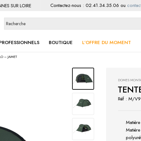
Contactez-nous :
02.41.34.35.06
ou
contact
ENNES SUR LOIRE
PROFESSIONNELS
BOUTIQUE
L’OFFRE DU MOMENT
LO – JAMET
DOMES MONTA
TENT
Réf : M/V
Matière
Matière
polyuré