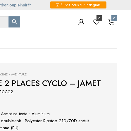
@anjoupleinair.fr
Suivez-nous sur Instagram
0
0
GNE / AVENTURE
E 2 PLACES CYCLO – JAMET
910C02
 Armature tente : Aluminium
 double-toit : Polyester Ripstop 210/70D enduit
thane (PU)