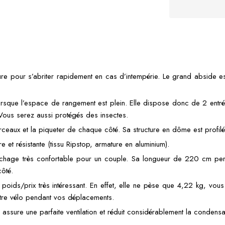
eure pour s’abriter rapidement en cas d’intempérie. Le grand abside es
lorsque l’espace de rangement est plein. Elle dispose donc de 2 entrée
. Vous serez aussi protégés des insectes.
 arceaux et la piqueter de chaque côté. Sa structure en dôme est profil
e et résistante (tissu Ripstop, armature en aluminium).
chage très confortable pour un couple. Sa longueur de 220 cm perm
côté.
 poids/prix très intéressant. En effet, elle ne pèse que 4,22 kg, vous
tre vélo pendant vos déplacements.
assure une parfaite ventilation et réduit considérablement la condensati