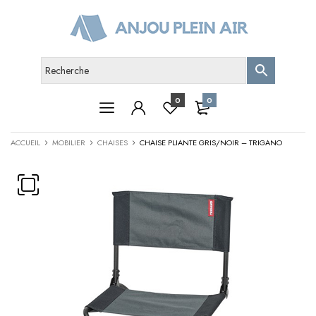
0
0
ACCUEIL
MOBILIER
CHAISES
CHAISE PLIANTE GRIS/NOIR – TRIGANO