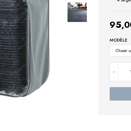
4 large
95,
MODÈLE