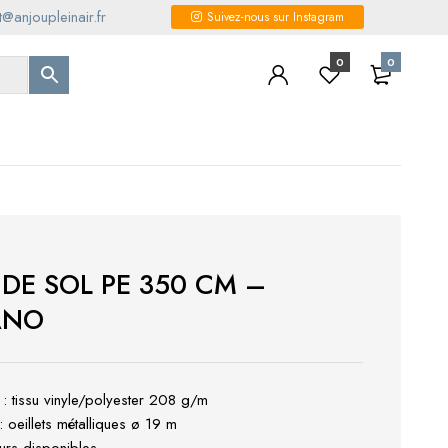
@anjoupleinair.fr
Suivez-nous sur Instagram
0
0
 DE SOL PE 350 CM –
ANO
 : tissu vinyle/polyester 208 g/m
 : oeillets métalliques ø 19 m