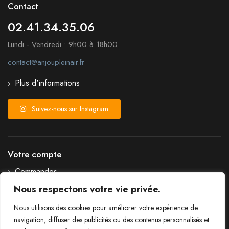
Contact
02.41.34.35.06
Lundi - Vendredi : 9h00 à 18h00
contact@anjoupleinair.fr
Plus d'informations
Suivez-nous sur Instagram
Votre compte
Commandes
Détails du compte
Nous respectons votre vie privée.
Liste de souhaits
Nous utilisons des cookies pour améliorer votre expérience de
Mot de passe perdu
navigation, diffuser des publicités ou des contenus personnalisés et