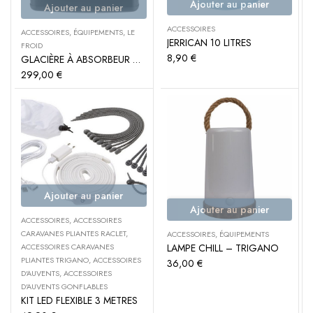
Ajouter au panier
Ajouter au panier
ACCESSOIRES
ACCESSOIRES
,
ÉQUIPEMENTS
,
LE
JERRICAN 10 LITRES
FROID
8,90
€
GLACIÈRE À ABSORBEUR MESTIC MAC-40 AC/DC
299,00
€
Ajouter au panier
Ajouter au panier
ACCESSOIRES
,
ACCESSOIRES
CARAVANES PLIANTES RACLET
,
ACCESSOIRES
,
ÉQUIPEMENTS
LAMPE CHILL – TRIGANO
ACCESSOIRES CARAVANES
PLIANTES TRIGANO
,
ACCESSOIRES
36,00
€
D'AUVENTS
,
ACCESSOIRES
D'AUVENTS GONFLABLES
KIT LED FLEXIBLE 3 METRES