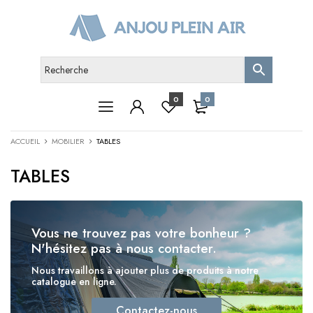
0
0
ACCUEIL
MOBILIER
TABLES
TABLES
Vous ne trouvez pas votre bonheur ?
N'hésitez pas à nous contacter.
Nous travaillons à ajouter plus de produits à notre
catalogue en ligne.
Contactez-nous