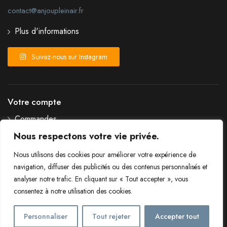
contact@anjoupleinair.fr
Plus d'informations
Suivez-nous sur Instagram
Votre compte
Commandes
Détails du compte
Nous respectons votre vie privée.
Liste de souhaits
Nous utilisons des cookies pour améliorer votre expérience de
Mot de passe perdu
navigation, diffuser des publicités ou des contenus personnalisés et
analyser notre trafic. En cliquant sur « Tout accepter », vous
consentez à notre utilisation des cookies.
Livraison et frais de port
Conditions générales de vente
Mentions légales
Politique de confidentialité
Personnaliser
Tout rejeter
Accepter tout