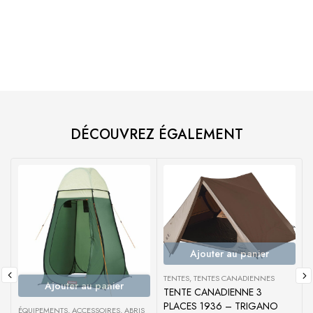
DÉCOUVREZ ÉGALEMENT
Ajouter au panier
TENTES
,
TENTES CANADIENNES
Ajouter au panier
TENTE CANADIENNE 3
PLACES 1936 – TRIGANO
ÉQUIPEMENTS
,
ACCESSOIRES
,
ABRIS
A