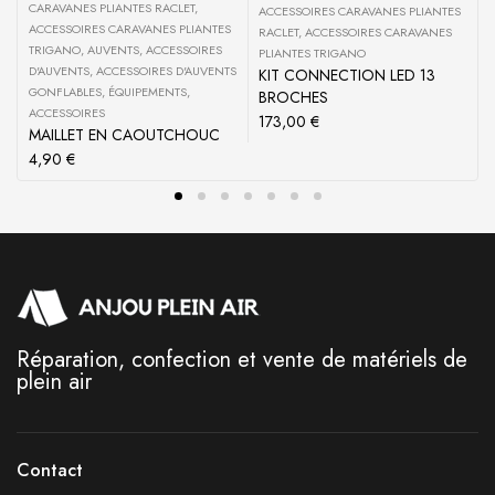
CARAVANES PLIANTES RACLET
,
ACCESSOIRES CARAVANES PLIANTES
ACCESSOIRES CARAVANES PLIANTES
RACLET
,
ACCESSOIRES CARAVANES
TRIGANO
,
AUVENTS
,
ACCESSOIRES
PLIANTES TRIGANO
D'AUVENTS
,
ACCESSOIRES D'AUVENTS
KIT CONNECTION LED 13
GONFLABLES
,
ÉQUIPEMENTS
,
BROCHES
ACCESSOIRES
173,00
€
MAILLET EN CAOUTCHOUC
4,90
€
Réparation, confection et vente de matériels de
plein air
Contact