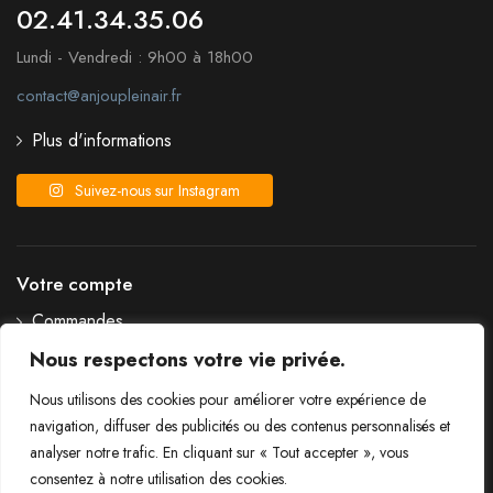
02.41.34.35.06
Lundi - Vendredi : 9h00 à 18h00
contact@anjoupleinair.fr
Plus d'informations
Suivez-nous sur Instagram
Votre compte
Commandes
Détails du compte
Nous respectons votre vie privée.
Liste de souhaits
Nous utilisons des cookies pour améliorer votre expérience de
Mot de passe perdu
navigation, diffuser des publicités ou des contenus personnalisés et
analyser notre trafic. En cliquant sur « Tout accepter », vous
consentez à notre utilisation des cookies.