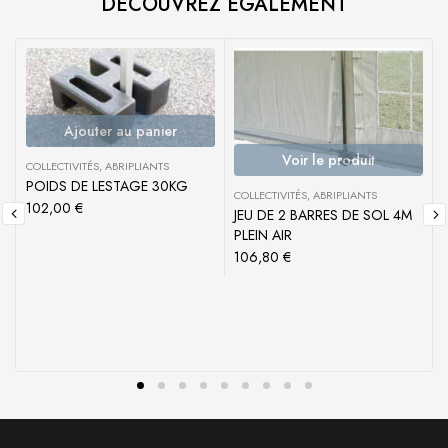
DÉCOUVREZ ÉGALEMENT
Ajouter au panier
Voir le produit
COLLECTIVITÉS
,
ABRIPLIANTS
POIDS DE LESTAGE 30KG
C
COLLECTIVITÉS
,
ABRIPLIANTS
102,00
€
JEU DE 2 BARRES DE SOL 4M
PLEIN AIR
106,80
€