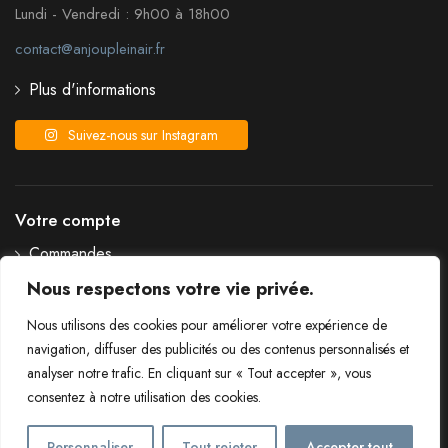
Lundi - Vendredi : 9h00 à 18h00
contact@anjoupleinair.fr
Plus d'informations
Suivez-nous sur Instagram
Votre compte
Commandes
Détails du compte
Nous respectons votre vie privée.
Liste de souhaits
Nous utilisons des cookies pour améliorer votre expérience de
Mot de passe perdu
navigation, diffuser des publicités ou des contenus personnalisés et
analyser notre trafic. En cliquant sur « Tout accepter », vous
consentez à notre utilisation des cookies.
Livraison et frais de port
Conditions générales de vente
Personnaliser
Tout rejeter
Accepter tout