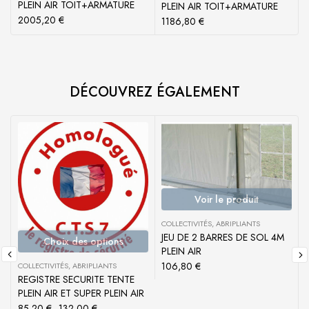
PLEIN AIR TOIT+ARMATURE
PLEIN AIR TOIT+ARMATURE
2005,20
€
1186,80
€
DÉCOUVREZ ÉGALEMENT
Voir le produit
COLLECTIVITÉS
,
ABRIPLIANTS
JEU DE 2 BARRES DE SOL 4M
Choix des options
A
PLEIN AIR
106,80
€
COLLECTIVITÉS
,
ABRIPLIANTS
REGISTRE SECURITE TENTE
PLEIN AIR ET SUPER PLEIN AIR
85,20
€
–
132,00
€